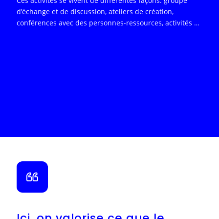
Ces activités se vivent de différentes façons: groupe
d’échange et de discussion, ateliers de création,
conférences avec des personnes-ressources, activités et
projets intergénérationnels et visites à domicile.
Ici, on valorise ce que le